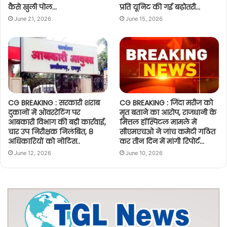
कैसे खुली पोल…
प्रति यूनिट की गई बढ़ोतरी…
June 21, 2026
June 15, 2026
CG BREAKING : सरकारी शराब
CG BREAKING : जिंदा मरीज को
दुकानों में ओवररेटिंग पर
मृत बताने का आरोप, राजधानी के
आबकारी विभाग की बड़ी कार्रवाई,
मित्तल हॉस्पिटल मामले में
चार उप निरीक्षक निलंबित, 8
सीएमएचओ ने जांच कमेटी गठित
अधिकारियों को नोटिस..
कर तीन दिन में मांगी रिपोर्ट…
June 12, 2026
June 10, 2026