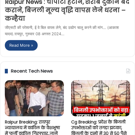
Raipur News : चौपाटी हटाने, शराब दुकान बंद
कराने, बिजली मूल्य वृद्धि वापस लेने धरना –
कन्हैया
जीएसटी की परेशानी, ई वे बिल वापस लेने, बंद उद्योग चालू करने की मांग… (आकाश
यादव).रायपुर, गुरुवार 08 अगस्त 2024…
Read More »
Recent Tech News
Raipur Breaking: रायपुर
Cg Breaking: प्रदेश के बिजली
न्यायालय में वकील के वेशभूषा
उपभोक्ताओं को तगड़ा झटका,
में फर्जी वकील गिरफ्तार..जानें
बिजली के दामों में 30 से 50 पैसे