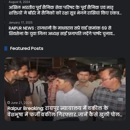
August 6, 2024
अखिल भारतीय पूर्व सैनिक सेवा परिषद के पूर्व सैनिक एवं मातृ
शक्तियों ने बॉर्डर में सैनिकों को रक्षा सूत्र भेजने राखियां किए एकत्र…
January 17, 2025
RAIPUR NEWS : राजधानी के माधवराव सप्रे वार्ड क्रमांक 69 से
शिवसेना के युवा जिला अध्यक्ष साईं प्रजापति लड़ेंगे पार्षद चुनाव…
Featured Posts
Raipur
C
Breaking:
Br
रायपुर
प्र
न्यायालय
के
में
बि
वकील
उपभ
के
को
वेशभूषा
तग
June 21, 2026
Raipur Breaking: रायपुर न्यायालय में वकील के
में
झट
वेशभूषा में फर्जी वकील गिरफ्तार..जानें कैसे खुली पोल…
फर्जी
बि
वकील
के
गिरफ्तार..जानें
दामो