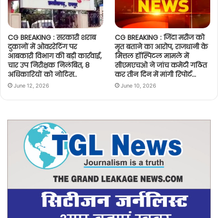
CG BREAKING : सरकारी शराब
CG BREAKING : जिंदा मरीज को
दुकानों में ओवररेटिंग पर
मृत बताने का आरोप, राजधानी के
आबकारी विभाग की बड़ी कार्रवाई,
मित्तल हॉस्पिटल मामले में
चार उप निरीक्षक निलंबित, 8
सीएमएचओ ने जांच कमेटी गठित
अधिकारियों को नोटिस..
कर तीन दिन में मांगी रिपोर्ट…
June 12, 2026
June 10, 2026