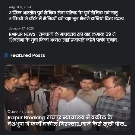
August 6, 2024
अखिल भारतीय पूर्व सैनिक सेवा परिषद के पूर्व सैनिक एवं मातृ
शक्तियों ने बॉर्डर में सैनिकों को रक्षा सूत्र भेजने राखियां किए एकत्र…
January 17, 2025
RAIPUR NEWS : राजधानी के माधवराव सप्रे वार्ड क्रमांक 69 से
शिवसेना के युवा जिला अध्यक्ष साईं प्रजापति लड़ेंगे पार्षद चुनाव…
Featured Posts
Raipur
C
Breaking:
Br
रायपुर
प्र
न्यायालय
के
में
बि
वकील
उपभ
के
को
वेशभूषा
तग
June 21, 2026
Raipur Breaking: रायपुर न्यायालय में वकील के
में
झट
वेशभूषा में फर्जी वकील गिरफ्तार..जानें कैसे खुली पोल…
फर्जी
बि
वकील
के