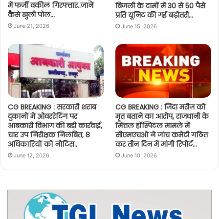
में फर्जी वकील गिरफ्तार..जानें
बिजली के दामों में 30 से 50 पैसे
कैसे खुली पोल…
प्रति यूनिट की गई बढ़ोतरी…
June 21, 2026
June 15, 2026
CG BREAKING : सरकारी शराब
CG BREAKING : जिंदा मरीज को
दुकानों में ओवररेटिंग पर
मृत बताने का आरोप, राजधानी के
आबकारी विभाग की बड़ी कार्रवाई,
मित्तल हॉस्पिटल मामले में
चार उप निरीक्षक निलंबित, 8
सीएमएचओ ने जांच कमेटी गठित
अधिकारियों को नोटिस..
कर तीन दिन में मांगी रिपोर्ट…
June 12, 2026
June 10, 2026