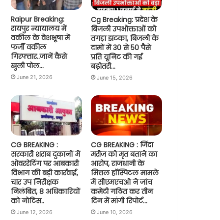
Raipur Breaking:
Cg Breaking: प्रदेश के
रायपुर न्यायालय में
बिजली उपभोक्ताओं को
वकील के वेशभूषा में
तगड़ा झटका, बिजली के
फर्जी वकील
दामों में 30 से 50 पैसे
गिरफ्तार..जानें कैसे
प्रति यूनिट की गई
खुली पोल…
बढ़ोतरी…
June 21, 2026
June 15, 2026
CG BREAKING :
CG BREAKING : जिंदा
सरकारी शराब दुकानों में
मरीज को मृत बताने का
ओवररेटिंग पर आबकारी
आरोप, राजधानी के
विभाग की बड़ी कार्रवाई,
मित्तल हॉस्पिटल मामले
चार उप निरीक्षक
में सीएमएचओ ने जांच
निलंबित, 8 अधिकारियों
कमेटी गठित कर तीन
को नोटिस..
दिन में मांगी रिपोर्ट…
June 12, 2026
June 10, 2026