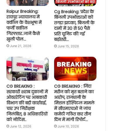
Raipur Breaking:
Cg Breaking: प्रदेश के
रायपुर न्यायालय में
बिजली उपभोक्ताओं को
वकील के वेशभूषा में
तगड़ा झटका, बिजली के
फर्जी वकील
दामों में 30 से 50 पैसे
गिरफ्तार..जानें कैसे
प्रति यूनिट की गई
खुली पोल…
बढ़ोतरी…
June 21, 2026
June 15, 2026
CG BREAKING :
CG BREAKING : जिंदा
सरकारी शराब दुकानों में
मरीज को मृत बताने का
ओवररेटिंग पर आबकारी
आरोप, राजधानी के
विभाग की बड़ी कार्रवाई,
मित्तल हॉस्पिटल मामले
चार उप निरीक्षक
में सीएमएचओ ने जांच
निलंबित, 8 अधिकारियों
कमेटी गठित कर तीन
को नोटिस..
दिन में मांगी रिपोर्ट…
June 12, 2026
June 10, 2026