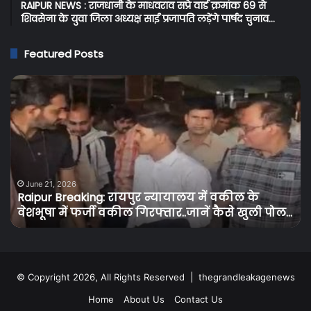
RAIPUR NEWS : राजधानी के माधवराव सप्रे वार्ड क्रमांक 69 से
शिवसेना के युवा जिला अध्यक्ष साईं प्रजापति लड़ेंगे पार्षद चुनाव…
Featured Posts
Raipur
C
Breaking:
Br
रायपुर
प्र
न्यायालय
के
में
बि
वकील
उपभ
के
को
वेशभूषा
तग
June 21, 2026
Raipur Breaking: रायपुर न्यायालय में वकील के
में
झट
वेशभूषा में फर्जी वकील गिरफ्तार..जानें कैसे खुली पोल…
फर्जी
बि
वकील
के
गिरफ्तार..जानें
दामो
कैसे
में
खुली
30
© Copyright 2026, All Rights Reserved |
thegrandleakagenews
पोल…
से
Home
About Us
Contact Us
50