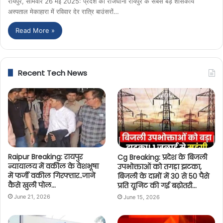
रायपुर, सोमवार 26 मई 2025: प्रदेश की राजधानी रायपुर के सबसे बड़े शासकीय
अस्पताल मेकाहारा में रविवार देर रात्रि बाउंसरों…
Read More »
Recent Tech News
Raipur Breaking: रायपुर
Cg Breaking: प्रदेश के बिजली
न्यायालय में वकील के वेशभूषा
उपभोक्ताओं को तगड़ा झटका,
में फर्जी वकील गिरफ्तार..जानें
बिजली के दामों में 30 से 50 पैसे
कैसे खुली पोल…
प्रति यूनिट की गई बढ़ोतरी…
June 21, 2026
June 15, 2026