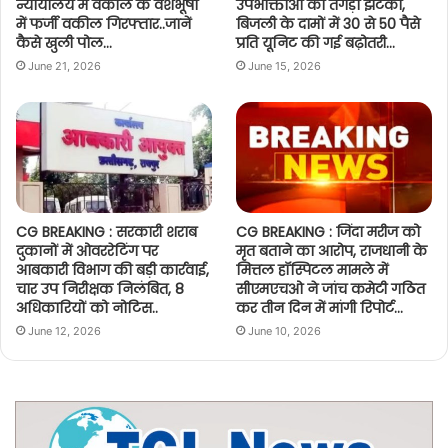
न्यायालय में वकील के वेशभूषा
उपभोक्ताओं को तगड़ा झटका,
में फर्जी वकील गिरफ्तार..जानें
बिजली के दामों में 30 से 50 पैसे
कैसे खुली पोल…
प्रति यूनिट की गई बढ़ोतरी…
June 21, 2026
June 15, 2026
CG BREAKING : सरकारी शराब
CG BREAKING : जिंदा मरीज को
दुकानों में ओवररेटिंग पर
मृत बताने का आरोप, राजधानी के
आबकारी विभाग की बड़ी कार्रवाई,
मित्तल हॉस्पिटल मामले में
चार उप निरीक्षक निलंबित, 8
सीएमएचओ ने जांच कमेटी गठित
अधिकारियों को नोटिस..
कर तीन दिन में मांगी रिपोर्ट…
June 12, 2026
June 10, 2026