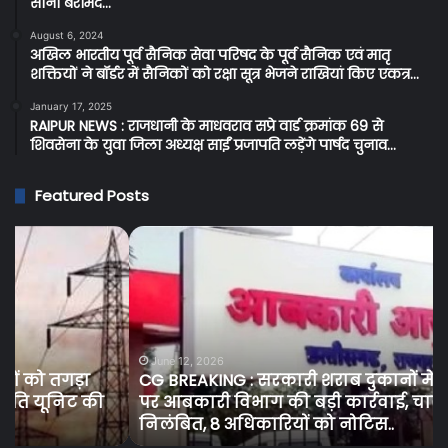
सोना बरामद…
August 6, 2024
अखिल भारतीय पूर्व सैनिक सेवा परिषद के पूर्व सैनिक एवं मातृ
शक्तियों ने बॉर्डर में सैनिकों को रक्षा सूत्र भेजने राखियां किए एकत्र…
January 17, 2025
RAIPUR NEWS : राजधानी के माधवराव सप्रे वार्ड क्रमांक 69 से
शिवसेना के युवा जिला अध्यक्ष साईं प्रजापति लड़ेंगे पार्षद चुनाव…
Featured Posts
CG
C
BREAKING
BR
:
:
सरकारी
जिं
शराब
मर
दुकानों
को
में
मृत
June 12, 2026
CG BREAKING : सरकारी शराब दुकानों में ओवररेटिंग
ओवररेटिंग
बता
पर आबकारी विभाग की बड़ी कार्रवाई, चार उप निरीक्षक
पर
का
निलंबित, 8 अधिकारियों को नोटिस..
आबकारी
आर
विभाग
रा