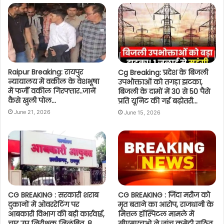
Raipur Breaking: रायपुर
Cg Breaking: प्रदेश के बिजली
न्यायालय में वकील के वेशभूषा
उपभोक्ताओं को तगड़ा झटका,
में फर्जी वकील गिरफ्तार..जानें
बिजली के दामों में 30 से 50 पैसे
कैसे खुली पोल…
प्रति यूनिट की गई बढ़ोतरी…
June 21, 2026
June 15, 2026
CG BREAKING : सरकारी शराब
CG BREAKING : जिंदा मरीज को
दुकानों में ओवररेटिंग पर
मृत बताने का आरोप, राजधानी के
आबकारी विभाग की बड़ी कार्रवाई,
मित्तल हॉस्पिटल मामले में
चार उप निरीक्षक निलंबित, 8
सीएमएचओ ने जांच कमेटी गठित