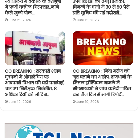
न्यायालय में वकील के वेशभूषा
उपभोक्ताओं को तगड़ा झटका,
में फर्जी वकील गिरफ्तार..जानें
बिजली के दामों में 30 से 50 पैसे
कैसे खुली पोल…
प्रति यूनिट की गई बढ़ोतरी…
June 21, 2026
June 15, 2026
CG BREAKING : सरकारी शराब
CG BREAKING : जिंदा मरीज को
दुकानों में ओवररेटिंग पर
मृत बताने का आरोप, राजधानी के
आबकारी विभाग की बड़ी कार्रवाई,
मित्तल हॉस्पिटल मामले में
चार उप निरीक्षक निलंबित, 8
सीएमएचओ ने जांच कमेटी गठित
अधिकारियों को नोटिस..
कर तीन दिन में मांगी रिपोर्ट…
June 12, 2026
June 10, 2026