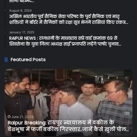
सोना बरामद…
August 6, 2024
अखिल भारतीय पूर्व सैनिक सेवा परिषद के पूर्व सैनिक एवं मातृ
शक्तियों ने बॉर्डर में सैनिकों को रक्षा सूत्र भेजने राखियां किए एकत्र…
January 17, 2025
RAIPUR NEWS : राजधानी के माधवराव सप्रे वार्ड क्रमांक 69 से
शिवसेना के युवा जिला अध्यक्ष साईं प्रजापति लड़ेंगे पार्षद चुनाव…
Featured Posts
Raipur
C
Breaking:
Br
रायपुर
प्र
न्यायालय
के
में
बि
वकील
उपभ
के
को
वेशभूषा
तग
June 21, 2026
Raipur Breaking: रायपुर न्यायालय में वकील के
में
झट
वेशभूषा में फर्जी वकील गिरफ्तार..जानें कैसे खुली पोल…
फर्जी
बि
वकील
के