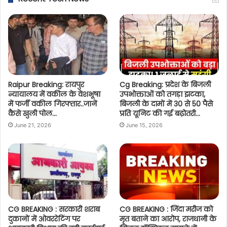
Raipur Breaking: रायपुर
Cg Breaking: प्रदेश के बिजली
न्यायालय में वकील के वेशभूषा
उपभोक्ताओं को तगड़ा झटका,
में फर्जी वकील गिरफ्तार..जानें
बिजली के दामों में 30 से 50 पैसे
कैसे खुली पोल…
प्रति यूनिट की गई बढ़ोतरी…
June 21, 2026
June 15, 2026
CG BREAKING : सरकारी शराब
CG BREAKING : जिंदा मरीज को
दुकानों में ओवररेटिंग पर
मृत बताने का आरोप, राजधानी के