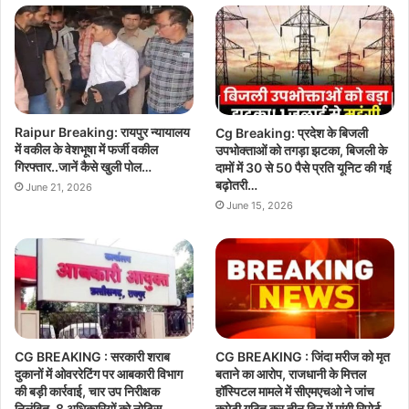
Raipur Breaking: रायपुर न्यायालय
Cg Breaking: प्रदेश के बिजली
में वकील के वेशभूषा में फर्जी वकील
उपभोक्ताओं को तगड़ा झटका, बिजली के
गिरफ्तार..जानें कैसे खुली पोल…
दामों में 30 से 50 पैसे प्रति यूनिट की गई
बढ़ोतरी…
June 21, 2026
June 15, 2026
CG BREAKING : सरकारी शराब
CG BREAKING : जिंदा मरीज को मृत
दुकानों में ओवररेटिंग पर आबकारी विभाग
बताने का आरोप, राजधानी के मित्तल
की बड़ी कार्रवाई, चार उप निरीक्षक
हॉस्पिटल मामले में सीएमएचओ ने जांच
निलंबित, 8 अधिकारियों को नोटिस..
कमेटी गठित कर तीन दिन में मांगी रिपोर्ट…