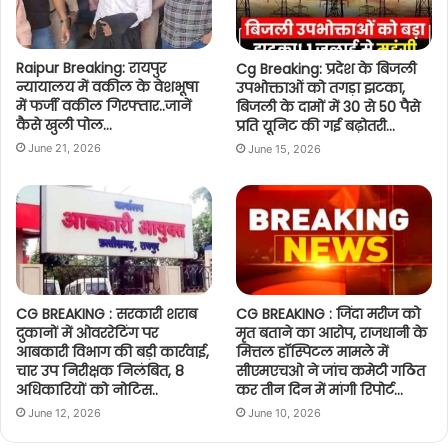
Raipur Breaking: रायपुर
Cg Breaking: प्रदेश के बिजली
न्यायालय में वकील के वेशभूषा
उपभोक्ताओं को तगड़ा झटका,
में फर्जी वकील गिरफ्तार..जानें
बिजली के दामों में 30 से 50 पैसे
कैसे खुली पोल…
प्रति यूनिट की गई बढ़ोतरी…
June 21, 2026
June 15, 2026
CG BREAKING : सरकारी शराब
CG BREAKING : जिंदा मरीज को
दुकानों में ओवररेटिंग पर
मृत बताने का आरोप, राजधानी के
आबकारी विभाग की बड़ी कार्रवाई,
मित्तल हॉस्पिटल मामले में
चार उप निरीक्षक निलंबित, 8
सीएमएचओ ने जांच कमेटी गठित
अधिकारियों को नोटिस..
कर तीन दिन में मांगी रिपोर्ट…
June 12, 2026
June 10, 2026