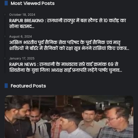
Most Viewed Posts
October 18, 2024
RAIPUR BREAKING : राजधानी रायपुर में बस स्टैण्ड से 10 करोड़ का
सोना बरामद…
August 6, 2024
अखिल भारतीय पूर्व सैनिक सेवा परिषद के पूर्व सैनिक एवं मातृ
शक्तियों ने बॉर्डर में सैनिकों को रक्षा सूत्र भेजने राखियां किए एकत्र…
January 17, 2025
RAIPUR NEWS : राजधानी के माधवराव सप्रे वार्ड क्रमांक 69 से
शिवसेना के युवा जिला अध्यक्ष साईं प्रजापति लड़ेंगे पार्षद चुनाव…
Featured Posts
Raipur
C
Breaking:
Br
रायपुर
प्र
न्यायालय
के
में
बि
वकील
उपभ
के
को