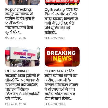
Raipur Breaking:
Cg Breaking: प्रदेश के
रायपुर न्यायालय में
बिजली उपभोक्ताओं को
वकील के वेशभूषा में
तगड़ा झटका, बिजली के
फर्जी वकील
दामों में 30 से 50 पैसे
गिरफ्तार..जानें कैसे
प्रति यूनिट की गई
खुली पोल…
बढ़ोतरी…
June 21, 2026
June 15, 2026
CG BREAKING :
CG BREAKING : जिंदा
सरकारी शराब दुकानों में
मरीज को मृत बताने का
ओवररेटिंग पर आबकारी
आरोप, राजधानी के
विभाग की बड़ी कार्रवाई,
मित्तल हॉस्पिटल मामले
चार उप निरीक्षक
में सीएमएचओ ने जांच
निलंबित, 8 अधिकारियों
कमेटी गठित कर तीन
को नोटिस..
दिन में मांगी रिपोर्ट…
June 12, 2026
June 10, 2026