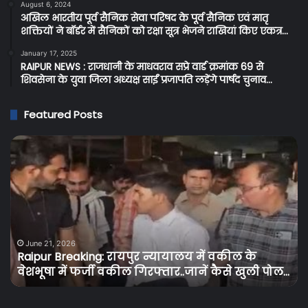
August 6, 2024
अखिल भारतीय पूर्व सैनिक सेवा परिषद के पूर्व सैनिक एवं मातृ
शक्तियों ने बॉर्डर में सैनिकों को रक्षा सूत्र भेजने राखियां किए एकत्र…
January 17, 2025
RAIPUR NEWS : राजधानी के माधवराव सप्रे वार्ड क्रमांक 69 से
शिवसेना के युवा जिला अध्यक्ष साईं प्रजापति लड़ेंगे पार्षद चुनाव…
Featured Posts
Raipur
C
Breaking:
Br
रायपुर
प्र
न्यायालय
के
में
बि
वकील
उपभ
के
को
वेशभूषा
तग
June 21, 2026
Raipur Breaking: रायपुर न्यायालय में वकील के
में
झट
वेशभूषा में फर्जी वकील गिरफ्तार..जानें कैसे खुली पोल…
फर्जी
बि
वकील
के
गिरफ्तार..जानें
दामो