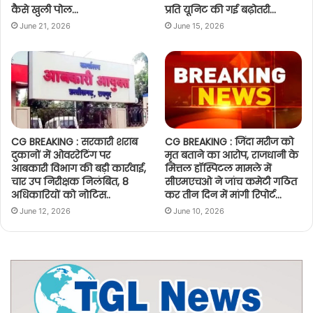
कैसे खुली पोल…
प्रति यूनिट की गई बढ़ोतरी…
June 21, 2026
June 15, 2026
CG BREAKING : सरकारी शराब
CG BREAKING : जिंदा मरीज को
दुकानों में ओवररेटिंग पर
मृत बताने का आरोप, राजधानी के
आबकारी विभाग की बड़ी कार्रवाई,
मित्तल हॉस्पिटल मामले में
चार उप निरीक्षक निलंबित, 8
सीएमएचओ ने जांच कमेटी गठित
अधिकारियों को नोटिस..
कर तीन दिन में मांगी रिपोर्ट…
June 12, 2026
June 10, 2026