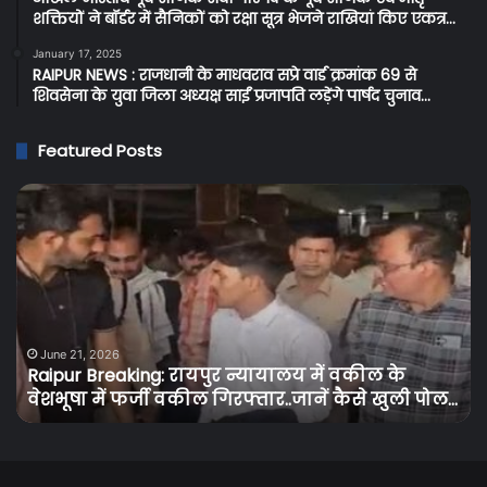
शक्तियों ने बॉर्डर में सैनिकों को रक्षा सूत्र भेजने राखियां किए एकत्र…
January 17, 2025
RAIPUR NEWS : राजधानी के माधवराव सप्रे वार्ड क्रमांक 69 से
शिवसेना के युवा जिला अध्यक्ष साईं प्रजापति लड़ेंगे पार्षद चुनाव…
Featured Posts
Raipur
C
Breaking:
Br
रायपुर
प्र
न्यायालय
के
में
बि
वकील
उपभ
के
को
वेशभूषा
तग
June 21, 2026
Raipur Breaking: रायपुर न्यायालय में वकील के
में
झट
वेशभूषा में फर्जी वकील गिरफ्तार..जानें कैसे खुली पोल…
फर्जी
बि
वकील
के
गिरफ्तार..जानें
दामो
कैसे
में