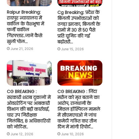
Raipur Breaking:
Cg Breaking: प्रदेश के
रायपुर न्यायालय में
बिजली उपभोक्ताओं को
वकील के वेशभूषा में
तगड़ा झटका, बिजली के
फर्जी वकील
दामों में 30 से 50 पैसे
गिरफ्तार..जानें कैसे
प्रति यूनिट की गई
खुली पोल…
बढ़ोतरी…
June 21, 2026
June 15, 2026
CG BREAKING :
CG BREAKING : जिंदा
सरकारी शराब दुकानों में
मरीज को मृत बताने का
ओवररेटिंग पर आबकारी
आरोप, राजधानी के
विभाग की बड़ी कार्रवाई,
मित्तल हॉस्पिटल मामले
चार उप निरीक्षक
में सीएमएचओ ने जांच
निलंबित, 8 अधिकारियों
कमेटी गठित कर तीन
को नोटिस..
दिन में मांगी रिपोर्ट…
June 12, 2026
June 10, 2026