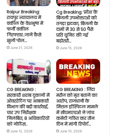
Raipur Breaking:
Cg Breaking: प्रदेश के
रायपुर न्यायालय में
बिजली उपभोक्ताओं को
वकील के वेशभूषा में
तगड़ा झटका, बिजली के
फर्जी वकील
दामों में 30 से 50 पैसे
गिरफ्तार..जानें कैसे
प्रति यूनिट की गई
खुली पोल…
बढ़ोतरी…
June 21, 2026
June 15, 2026
CG BREAKING :
CG BREAKING : जिंदा
सरकारी शराब दुकानों में
मरीज को मृत बताने का
ओवररेटिंग पर आबकारी
आरोप, राजधानी के
विभाग की बड़ी कार्रवाई,
मित्तल हॉस्पिटल मामले
चार उप निरीक्षक
में सीएमएचओ ने जांच
निलंबित, 8 अधिकारियों
कमेटी गठित कर तीन
को नोटिस..
दिन में मांगी रिपोर्ट…
June 12, 2026
June 10, 2026