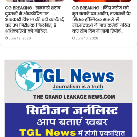
CG BREAKING : सरकारी शराब
CG BREAKING : जिंदा मरीज को
दुकानों में ओवररेटिंग पर
मृत बताने का आरोप, राजधानी के
आबकारी विभाग की बड़ी कार्रवाई,
मित्तल हॉस्पिटल मामले में
चार उप निरीक्षक निलंबित, 8
सीएमएचओ ने जांच कमेटी गठित
अधिकारियों को नोटिस..
कर तीन दिन में मांगी रिपोर्ट…
June 12, 2026
June 10, 2026