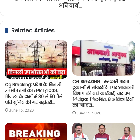
अनिवार्य...
Related Articles
CG BREAKING : सरकारी शराब
Cg Breaking: प्रदेश के बिजली
दुकानों में ओवररेटिंग पर आबकारी
उपभोक्ताओं को तगड़ा झटका,
विभाग की बड़ी कार्रवाई, चार उप
बिजली के दामों में 30 से 50 पैसे
निरीक्षक निलंबित, 8 अधिकारियों
प्रति यूनिट की गई बढ़ोतरी…
को नोटिस..
June 15, 2026
June 12, 2026